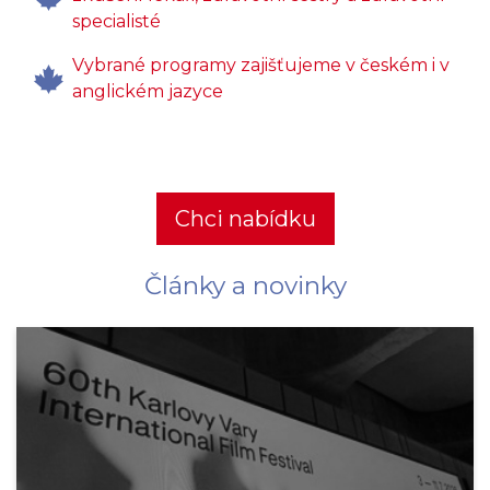
specialisté
Vybrané programy zajišťujeme v českém i v
anglickém jazyce
Chci nabídku
Články a novinky