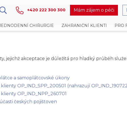
Mám zájem o péči
+420 222 300 300
JEDNODENNÍ CHIRURGIE
ZAHRANIČNÍ KLIENTI
PRO 
y, jejichž akceptace je důležitá pro hladký průběh služ
látce a samoplátcovské úkony
 klienty OP_IND_SPP_200501 (nahrazují OP_IND_19072
í klienty OP_IND_NPP_260701
časti českých pojišťoven