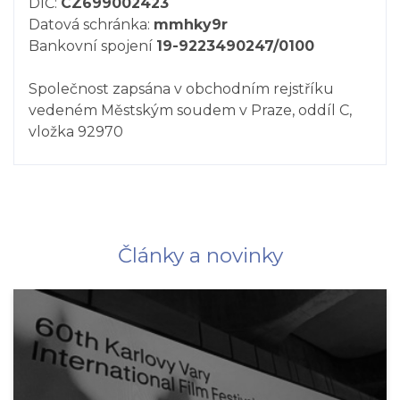
DIČ:
CZ699002423
Datová schránka:
mmhky9r
Bankovní spojení
19-9223490247/0100
Společnost zapsána v obchodním rejstříku
vedeném Městským soudem v Praze, oddíl C,
vložka 92970
Články a novinky