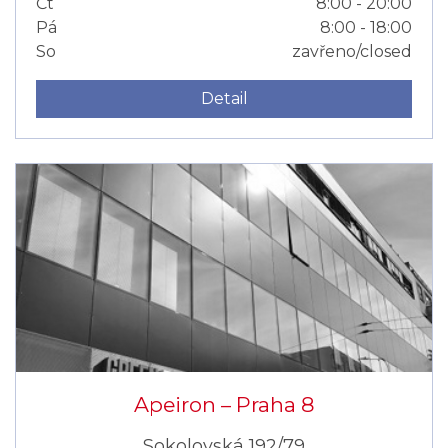
Čt
8:00 - 20:00
Pá
8:00 - 18:00
So
zavřeno/closed
Detail
Apeiron –⁠⁠⁠⁠⁠⁠ Praha 8
Sokolovská 192/79