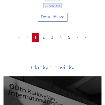
Angličtina
Detail lékaře
«
<
1
2
3
4
5
>
»
;
Články a novinky