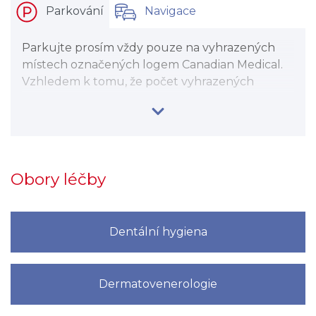
Parkování
Navigace
Parkujte prosím vždy pouze na vyhrazených
místech označených logem Canadian Medical.
Vzhledem k tomu, že počet vyhrazených
parkovacích míst je limitovaný, nemůžeme
garantovat, že budete vždy moci v garážích
zaparkovat. Parkovat za poplatek 50 Kč/hod lze
ve veřejných krytých garážích, které se
nacházejí cca 100 m od kliniky, v ulici Dačického.
Obory léčby
Dentální hygiena
Dermatovenerologie