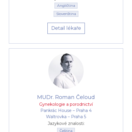
Angličtina
Slovenština
Detail lékaře
MUDr. Roman Čeloud
Gynekologie a porodnictví
Pankrác House –⁠⁠⁠⁠⁠⁠ Praha 4
Waltrovka –⁠⁠⁠⁠⁠⁠ Praha 5
Jazykové znalosti:
Čeština