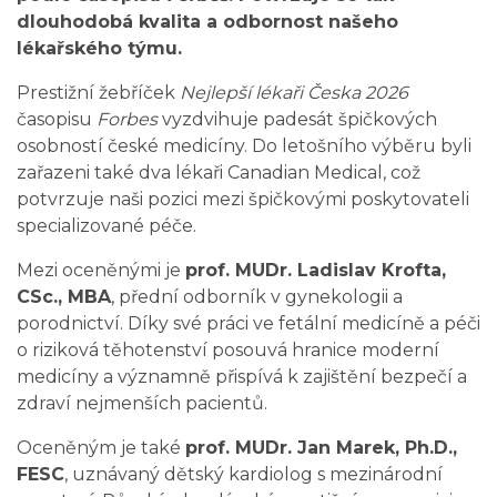
dlouhodobá kvalita a odbornost našeho
lékařského týmu.
Prestižní žebříček
Nejlepší lékaři Česka 2026
časopisu
Forbes
vyzdvihuje padesát špičkových
osobností české medicíny. Do letošního výběru byli
zařazeni také dva lékaři Canadian Medical, což
potvrzuje naši pozici mezi špičkovými poskytovateli
specializované péče.
Mezi oceněnými je
prof. MUDr. Ladislav Krofta,
CSc., MBA
, přední odborník v gynekologii a
porodnictví. Díky své práci ve fetální medicíně a péči
o riziková těhotenství posouvá hranice moderní
medicíny a významně přispívá k zajištění bezpečí a
zdraví nejmenších pacientů.
Oceněným je také
prof. MUDr. Jan Marek, Ph.D.,
FESC
, uznávaný dětský kardiolog s mezinárodní