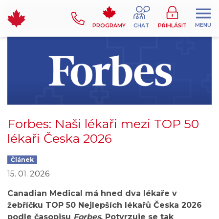
MENU
PROGRAMY
CHAT
PŘIHLÁSIT
Forbes: Naši lékaři mezi TOP 50
lékaři Česka 2026
Článek
15. 01. 2026
Canadian Medical má hned dva lékaře v
žebříčku TOP 50 Nejlepších lékařů Česka 2026
podle časopisu
Forbes
. Potvrzuje se tak