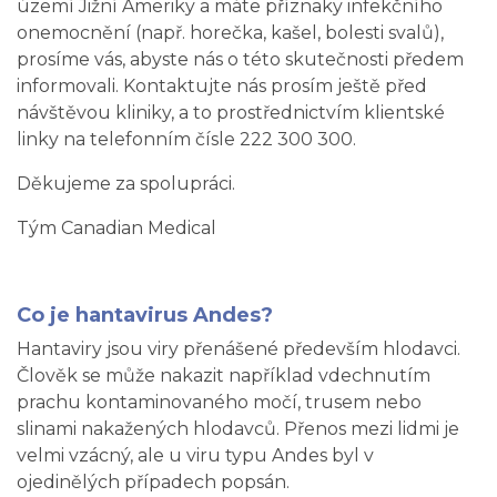
území Jižní Ameriky a máte příznaky infekčního
onemocnění (např. horečka, kašel, bolesti svalů),
prosíme vás, abyste nás o této skutečnosti předem
informovali. Kontaktujte nás prosím ještě před
návštěvou kliniky, a to prostřednictvím klientské
linky na telefonním čísle 222 300 300.
Děkujeme za spolupráci.
Tým Canadian Medical
Co je hantavirus Andes?
Hantaviry jsou viry přenášené především hlodavci.
Člověk se může nakazit například vdechnutím
prachu kontaminovaného močí, trusem nebo
slinami nakažených hlodavců. Přenos mezi lidmi je
velmi vzácný, ale u viru typu Andes byl v
ojedinělých případech popsán.