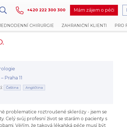
Mám zájem o péči
+420 222 300 300
JEDNODENNÍ CHIRURGIE
ZAHRANIČNÍ KLIENTI
PRO 
D.
ologie
⁠⁠⁠⁠ Praha 11
i:
Čeština
Angličtina
ě problematice roztroušené sklerózy - jsem se
ty. Celý svůj profesní život se starám o pacienty s
obami. Věřím, že taková lékařská péče musí být