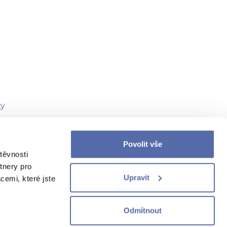
ty
 vazba
Povolit vše
těvnosti
tnery pro
Upravit
cemi, které jste
žbu na telefonním čísle
155
.
Odmítnout