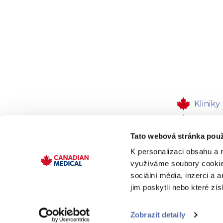
Kliniky
Lékaři 
Tato webová stránka použ
Special
K personalizaci obsahu a 
využíváme soubory cookie.
sociální média, inzerci a 
jim poskytli nebo které zís
Pokud máte akutní potíže, 
Zobrazit detaily