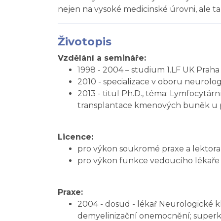
nejen na vysoké medicinské úrovni, ale t
Životopis
Vzdělání a semináře:
1998 - 2004 – studium 1.LF UK Praha
2010 - specializace v oboru neurolog
2013 - titul Ph.D., téma: Lymfocytá
transplantace kmenových buněk u p
Licence:
pro výkon soukromé praxe a lektora
pro výkon funkce vedoucího lékaře 
Praxe:
2004 - dosud - lékař Neurologické k
demyelinizační onemocnění; superko