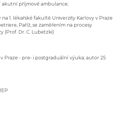
cí akutní příjmové ambulance;
na 1. lékařské fakultě Univerzity Karlovy v Praze
lpetriere, Paříž, se zaměřením na procesy
 (Prof. Dr. C. Lubetzki)
y v Praze - pre- i postgraduální výuka; autor 25
 JEP