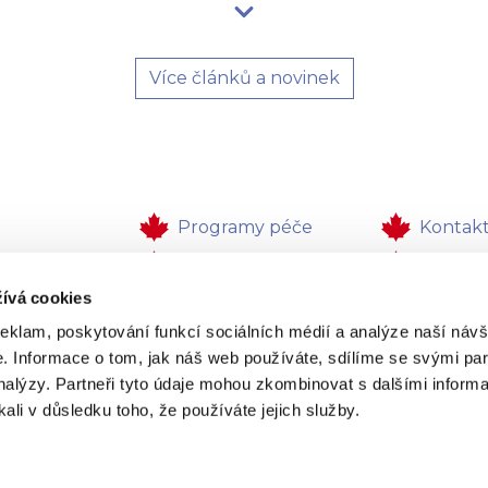
Více článků a novinek
Programy péče
Kontak
a ordinace
Zdravotní péče
Zpětná
ívá cookies
izace
Pro firmy
Kariéra
reklam, poskytování funkcí sociálních médií a analýze naší návš
 Informace o tom, jak náš web používáte, sdílíme se svými par
analýzy. Partneři tyto údaje mohou zkombinovat s dalšími informa
kali v důsledku toho, že používáte jejich služby.
doporučujeme co nejdříve zavolat Zdravotnickou záchrannou slu