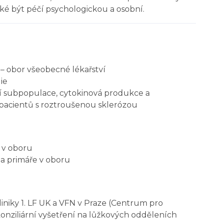
aké být péčí psychologickou a osobní.
 – obor všeobecné lékařství
ie
rní subpopulace, cytokinová produkce a
acientů s roztroušenou sklerózou
 v oboru
a primáře v oboru
liniky 1. LF UK a VFN v Praze (Centrum pro
nziliární vyšetření na lůžkových odděleních