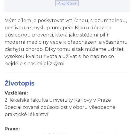
Angličtina
Mým cílem je poskytovat vstřícnou, srozumitelnou,
pečlivou a smysluplnou péči. Kladu důraz na
důslednou prevenci, která jako stěžejní pilíř
moderní medicíny vede k předcházení a včasnému
záchytu chorob. Díky tomu si tak můžeme udržet
vysokou kvalitu života a užívat si ho naplno co
nejdéle s našimi blízkými.
Životopis
Vzdělání:
2. lékařská fakulta Univerzity Karlovy v Praze
Specializovaná způsobilost v oboru všeobecné
praktické lékařství
Praxe: