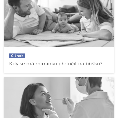
Článek
Kdy se má miminko přetočit na bříško?