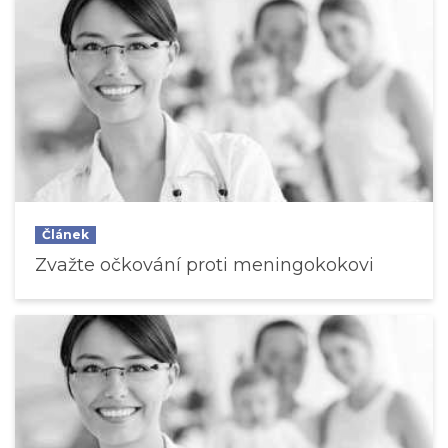
Článek
Zvažte očkování proti meningokokovi