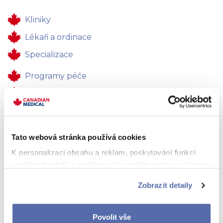
Kliniky
Lékaři a ordinace
Specializace
Programy péče
Zdravotní péče
Pro firmy
Kontakty
Tato webová stránka používá cookies
Zpětná vazba
K personalizaci obsahu a reklam, poskytování funkcí
sociálních médií a analýze naší návštěvnosti využíváme
Kariéra
soubory cookie. Informace o tom, jak náš web používáte,
Zobrazit detaily
sdílíme se svými partnery pro sociální média, inzerci a
analýzy. Partneři tyto údaje mohou zkombinovat s
dalšími informacemi, které jste jim poskytli nebo které
Povolit vše