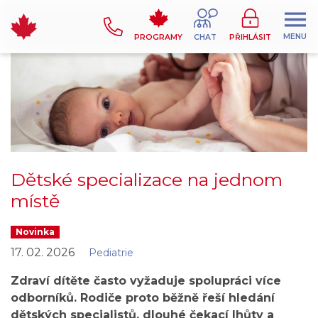
MENU
PROGRAMY
CHAT
PŘIHLÁSIT
Dětské specializace na jednom
místě
Novinka
17. 02. 2026
Pediatrie
Zdraví dítěte často vyžaduje spolupráci více
odborníků. Rodiče proto běžně řeší hledání
dětských specialistů, dlouhé čekací lhůty a